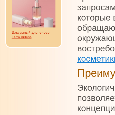
запросам
которые 
обращают
Вакуумный диспенсер
окружающ
Tetra Airless
востреб
косметик
Преиму
Экологич
позволяе
концепци