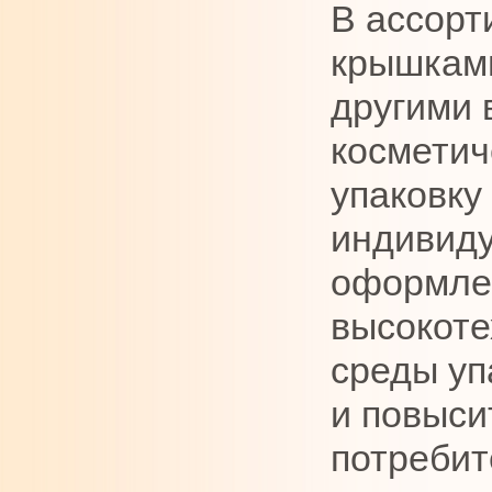
В ассорт
крышками
другими 
косметич
упаковку
индивиду
оформлен
высокоте
среды уп
и повыси
потребит