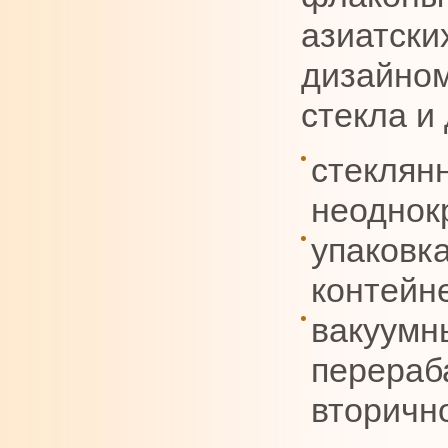
азиатски
дизайном
стекла и
стеклян
неоднок
упаковк
контейн
вакуумн
перераб
вторичн