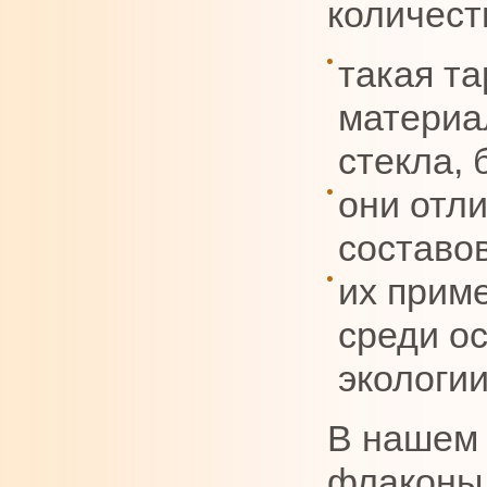
количест
такая та
материа
стекла, 
они отл
составов
их прим
среди о
экологии
В нашем 
флаконы 