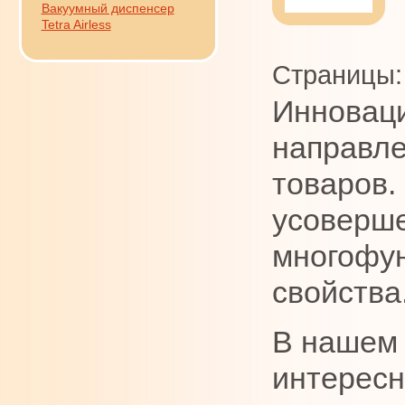
Вакуумный диспенсер
Tetra Airless
Страницы:
Инноваци
направле
товаров.
усоверше
многофун
свойства
В нашем 
интересн