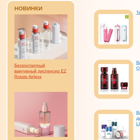
НОВИНКИ
T
В
Бесконтактный
Q
вакуумный диспенсер EZ
Rotate Airless
В
д
L