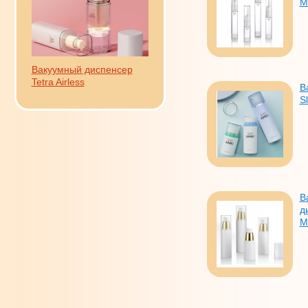
M
Вакуумный диспенсер
Tetra Airless
В
S
В
д
M