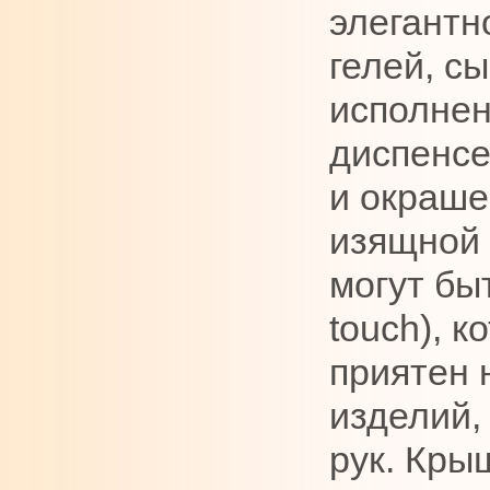
элегантн
гелей, с
исполнен
диспенс
и окраше
изящной 
могут бы
touch
), 
приятен 
изделий,
рук. Кры