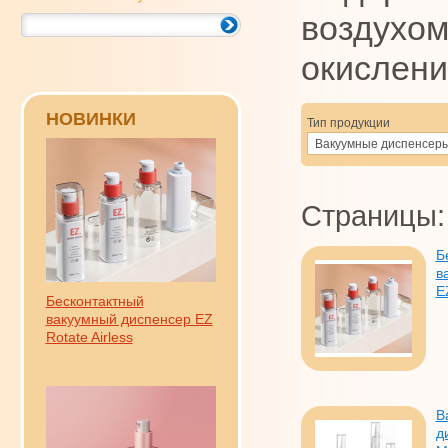
воздухом
окислени
НОВИНКИ
Тип продукции
Вакуумные диспенсер
Страницы:
Б
в
E
Бесконтактный
вакуумный диспенсер EZ
Rotate Airless
В
д