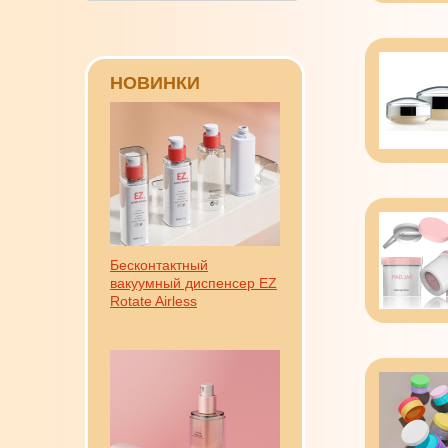
НОВИНКИ
Бесконтактный
вакуумный диспенсер EZ
Rotate Airless