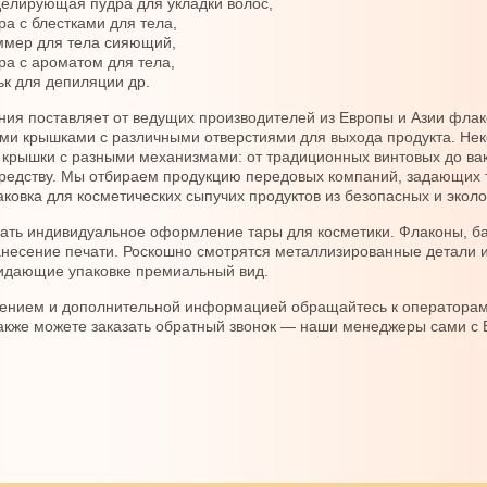
елирующая пудра для укладки волос,
ра с блестками для тела,
мер для тела сияющий,
ра с ароматом для тела,
ьк для депиляции др.
ия поставляет от ведущих производителей из Европы и Азии флако
ми крышками с различными отверстиями для выхода продукта. Нек
крышки с разными механизмами: от традиционных винтовых до ва
средству. Мы отбираем продукцию передовых компаний, задающих 
аковка для косметических сыпучих продуктов из безопасных и эко
ать индивидуальное оформление тары для косметики. Флаконы, ба
несение печати. Роскошно смотрятся металлизированные детали и
идающие упаковке премиальный вид.
ением и дополнительной информацией обращайтесь к операторам 
акже можете заказать обратный звонок — наши менеджеры сами с 