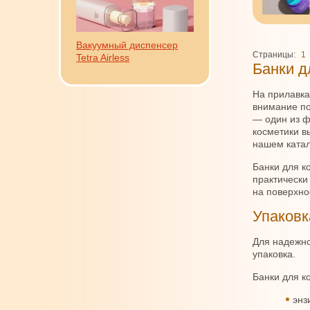
Вакуумный диспенсер
Страницы:
1
Tetra Airless
Банки д
На прилавка
внимание по
— один из ф
косметики в
нашем катал
Банки для к
практически
на поверхно
Упаковк
Для надежно
упаковка.
Банки для ко
энз