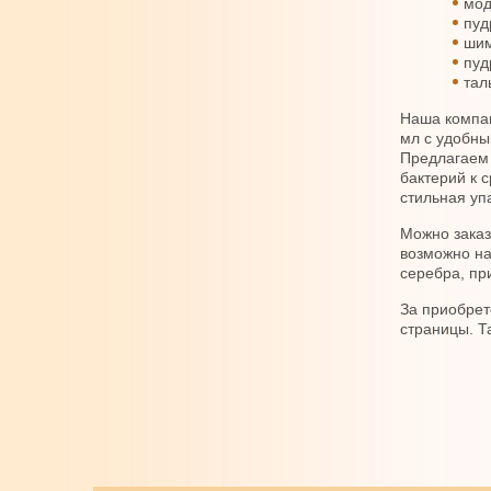
мод
пуд
шим
пуд
тал
Наша компан
мл с удобны
Предлагаем 
бактерий к 
стильная уп
Можно заказ
возможно на
серебра, пр
За приобрет
страницы. Т