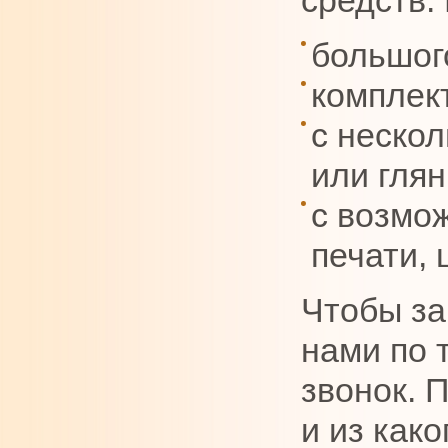
средств.
большого
комплек
с неско
или глян
с возмо
печати, 
Чтобы за
нами по 
звонок. 
и из как