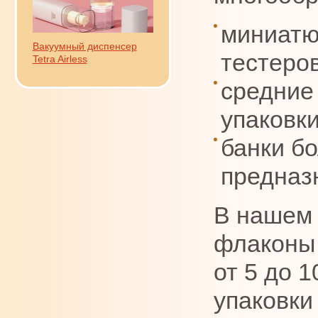
миниатю
Вакуумный диспенсер
тестеров
Tetra Airless
средние
упаковки
банки б
предназ
В нашем 
флаконы 
от 5 до 
упаковки