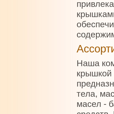
привлека
крышками
обеспечи
содержим
Ассорт
Наша ком
крышкой 
предназн
тела, ма
масел - 