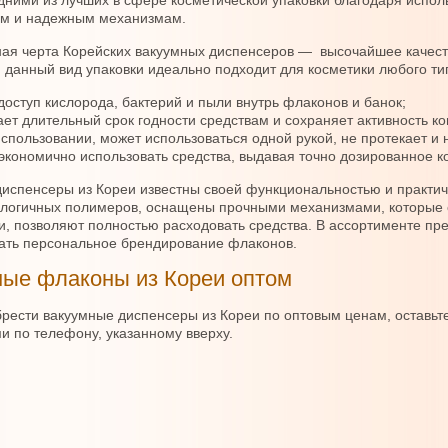
дними из лучших в сфере косметической упаковки благодаря испо
м и надежным механизмам.
ая черта Корейских вакуумных диспенсеров — высочайшее качес
 данный вид упаковки идеально подходит для косметики любого тип
доступ кислорода, бактерий и пыли внутрь флаконов и банок;
ет длительный срок годности средствам и сохраняет активность к
спользовании, может использоваться одной рукой, не протекает и
экономично использовать средства, выдавая точно дозированное к
испенсеры из Кореи известны своей функциональностью и практич
логичных полимеров, оснащены прочными механизмами, которые о
и, позволяют полностью расходовать средства. В ассортименте пр
ать персональное брендирование флаконов.
ые флаконы из Кореи оптом
рести вакуумные диспенсеры из Кореи по оптовым ценам, оставьте
 по телефону, указанному вверху.