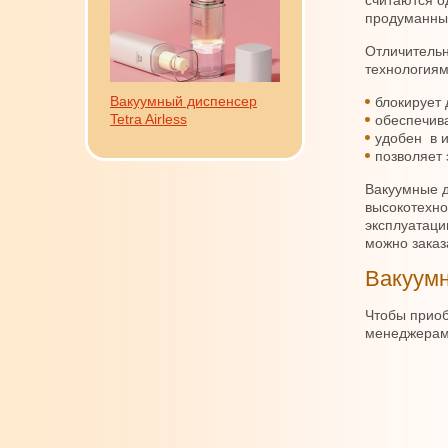
считаются о
продуманны
Отличительн
технологиям
Вакуумный диспенсер
блокирует 
Tetra Airless
обеспечива
удобен в и
позволяет 
Вакуумные д
высокотехно
эксплуатаци
можно заказ
Вакуумн
Чтобы приоб
менеджерами