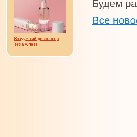
Будем ра
Все ново
Вакуумный диспенсер
Tetra Airless