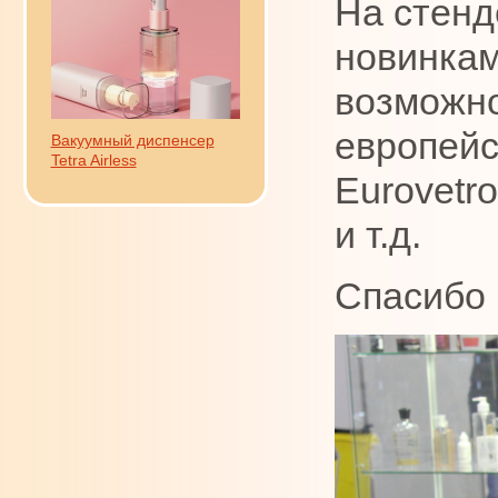
На стенд
новинкам
возможно
европейс
Вакуумный диспенсер
Tetra Airless
Eurovetr
и т.д.
Спасибо 