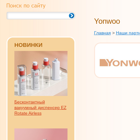
Yonwoo
Главная
>
Наши парт
НОВИНКИ
Бесконтактный
вакуумный диспенсер EZ
Rotate Airless