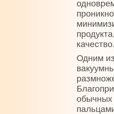
одноврем
проникно
минимизи
продукта
качество
Одним из
вакуумны
размноже
Благопри
обычных 
пальцами