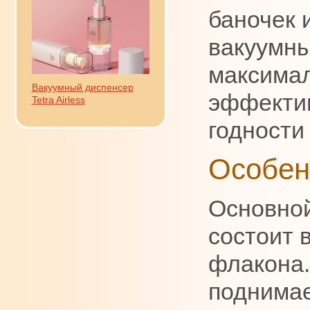
баночек 
вакуумн
максима
Вакуумный диспенсер
эффектив
Tetra Airless
годности
Особен
Основной
состоит 
флакона.
поднимае