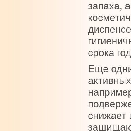
запаха, 
косметич
диспенсе
гигиенич
срока го
Еще одни
активных
например
подверже
снижает 
защищают