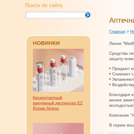
Аптечн
Главная
>
Н
НОВИНКИ
Линия "MedR
Средства ли
защиту кожи
Придают к
Снимают с
Увлажняют
Воздейству
Благодаря е
Бесконтактный
менее замет
вакуумный диспенсер EZ
молодостью
Rotate Airless
Компания "У
В серию во