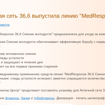
ая сеть 36,6 выпустила линию "MedResp
овости
esponse 36,6 Сияние молодости" предназначена для ухода за кож
нии Сияние молодости обеспечивают эффективную борьбу с первы
:
оже мгновенное сияние
леды усталости
 и защищают в течение дня
ют на все первые признаки старения
жедневному применению средств линии "MedResponse 36,6 Сияние
ными: следы усталости исчезают, заметно сокращается количеств
!
нипак Центр" продолжает поставлять упаковку для Аптечной сети 36,
шли
флаконы
,
банки
и
тубофлаконы
. Декорация - печать шелкограф