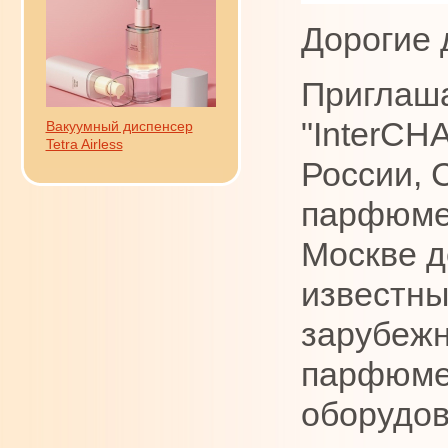
Дорогие 
Приглаша
"InterCH
Вакуумный диспенсер
Tetra Airless
России, 
парфюмер
Москве д
известны
зарубежн
парфюмер
оборудов