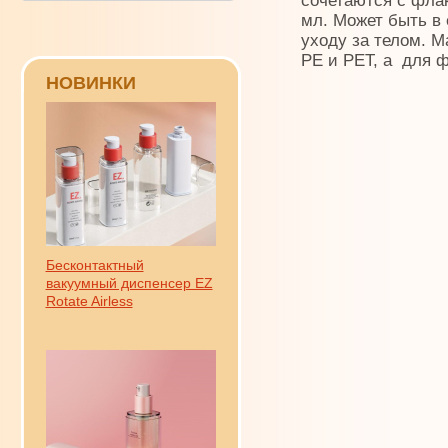
сочетаются с фла
мл. Может быть в
уходу за телом. 
PE и PET, а для ф
НОВИНКИ
Бесконтактный
вакуумный диспенсер EZ
Rotate Airless