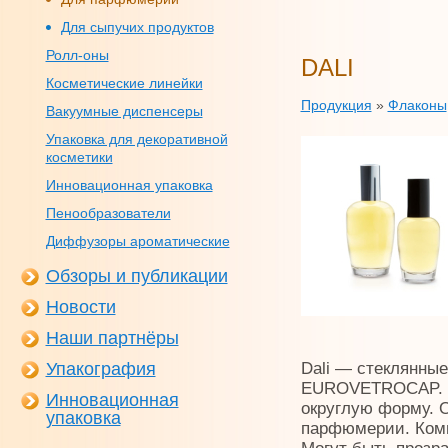
Для сыпучих продуктов
Ролл-оны
DALI
Косметические линейки
Продукция
»
Флаконы
Вакуумные диспенсеры
Упаковка для декоративной
косметики
Инновационная упаковка
Пенообразователи
Диффузоры ароматические
Обзоры и публикации
Новости
Наши партнёры
Упакография
Dali — стеклянны
EUROVETROCAP. Из
Инновационная
округлую форму. 
упаковка
парфюмерии. Комп