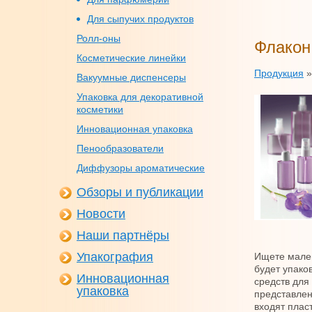
Для сыпучих продуктов
Ролл-оны
Флакон 
Косметические линейки
Продукция
Вакуумные диспенсеры
Упаковка для декоративной
косметики
Инновационная упаковка
Пенообразователи
Диффузоры ароматические
Обзоры и публикации
Новости
Наши партнёры
Упакография
Ищете мален
будет упако
Инновационная
средств для
упаковка
представлен 
входят плас