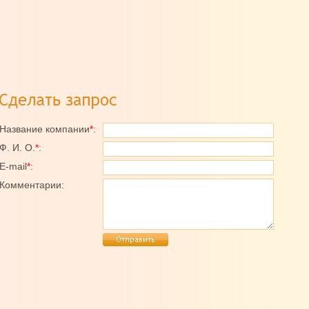
Название компании
*
:
Ф. И. О.
*
:
E-mail
*
:
Комментарии: