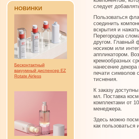
компонентом, кот
следует добавлят
НОВИНКИ
Пользоваться флак
соединить компоне
вскрытия и нажать
Перегородка слом
другом. Главный 
носиком или инте
аппликатором. Во
кремообразных ср
Бесконтактный
нанесение декора 
вакуумный диспенсер EZ
печати символов 
Rotate Airless
тиснения.
К заказу доступны
мл. Поставка косм
комплектами от 10
менеджера.
Здесь можно посм
как пользоваться 