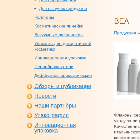
Для сыпучих продуктов
Ролл-оны
BEA
Косметические линейки
Продукция
Вакуумные диспенсеры
Упаковка для декоративной
косметики
Инновационная упаковка
Пенообразователи
Диффузоры ароматические
Обзоры и публикации
Новости
Наши партнёры
Упакография
Флаконы сер
уходу за ли
Инновационная
Качественны
упаковка
итальянског
косметически