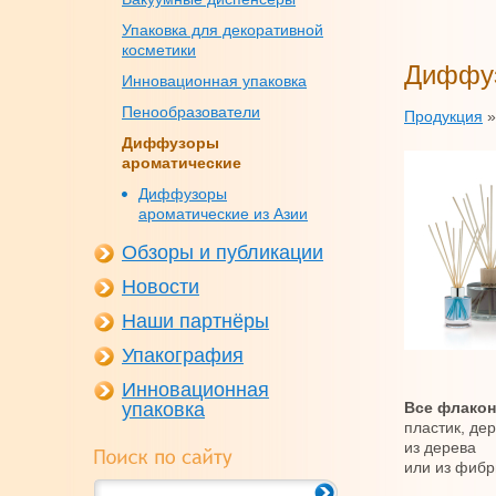
Упаковка для декоративной
косметики
Диффуз
Инновационная упаковка
Пенообразователи
Продукция
Диффузоры
ароматические
Диффузоры
ароматические из Азии
Обзоры и публикации
Новости
Наши партнёры
Упакография
Инновационная
упаковка
Все флако
пластик, де
из дерева
или из фибр