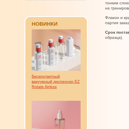
тонким слое
на тренировк
Флакон и кр
партия заказ
НОВИНКИ
Срок поста
образца).
Бесконтактный
вакуумный диспенсер EZ
Rotate Airless