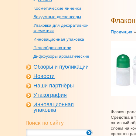
Косметические линейки
Вакуумные диспенсеры
Флакон
Упаковка для декоративной
косметики
Продукция
Инновационная упаковка
Пенообразователи
Диффузоры ароматические
Обзоры и публикации
Новости
Наши партнёры
Упакография
Инновационная
упаковка
Флакон ролл
Средства в 
активный об
слоем на ко
средство ра