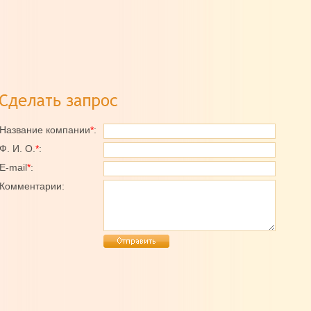
Название компании
*
:
Ф. И. О.
*
:
E-mail
*
:
Комментарии: