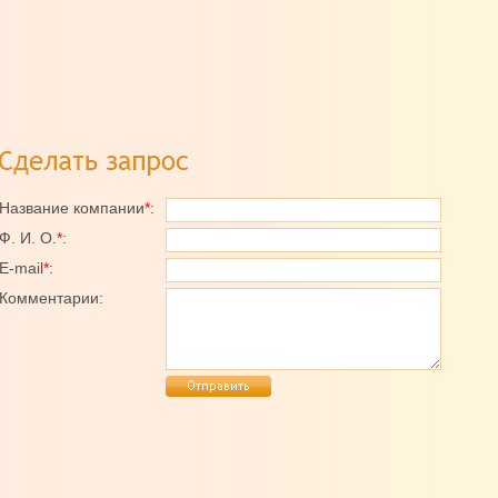
Название компании
*
:
Ф. И. О.
*
:
E-mail
*
:
Комментарии: