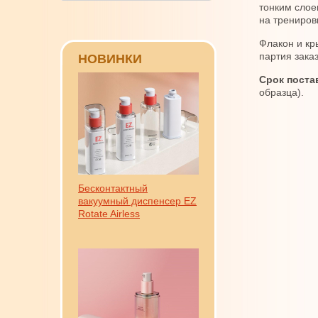
тонким слое
на тренировк
Флакон и кр
партия заказ
НОВИНКИ
Срок поста
образца).
Бесконтактный
вакуумный диспенсер EZ
Rotate Airless