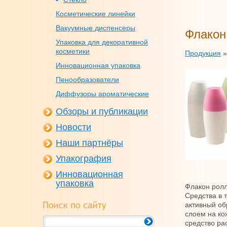
Косметические линейки
Вакуумные диспенсеры
Флакон
Упаковка для декоративной
косметики
Продукция
Инновационная упаковка
Пенообразователи
Диффузоры ароматические
Обзоры и публикации
Новости
Наши партнёры
Упакография
Инновационная
упаковка
Флакон ролл
Средства в 
активный об
слоем на ко
средство ра