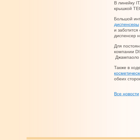
В линейку I
крышкой TE
Большой инт
диспенсеры
и заботится
диспенсер 
Для постоян
компании D
Джампаоло 
Также в ход
косметическ
обеих сторо
Все новости