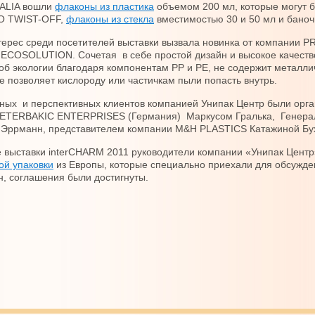
TALIA вошли
флаконы из пластика
объемом 200 мл, которые могут 
O TWIST-OFF,
флаконы из стекла
вместимостью 30 и 50 мл и бан
ерес среди посетителей выставки вызвала новинка от компании 
ECOSOLUTION. Сочетая в себе простой дизайн и высокое качест
 об экологии благодаря компонентам PP и PE, не содержит металли
не позволяет кислороду или частичкам пыли попасть внутрь.
ных и перспективных клиентов компанией Унипак Центр были орга
IETERBAKIC ENTERPRISES (Германия) Маркусом Гралька, Гене
Эррманн, представителем компании M&H PLASTICS Катажиной Бухт
е выставки interCHARM 2011 руководители компании «Унипак Цент
ой упаковки
из Европы, которые специально приехали для обсужден
н, соглашения были достигнуты.