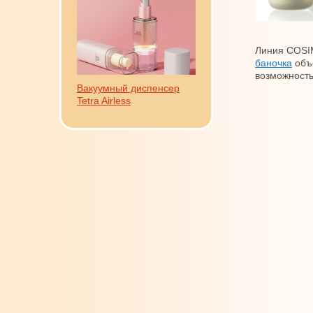
Линия COSIM
баночка
объе
возможность
Вакуумный диспенсер
Tetra Airless