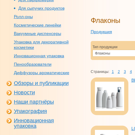
Для сыпучих продуктов
Ролл-оны
Флаконы
Косметические линейки
Продукция
Вакуумные диспенсеры
Упаковка для декоративной
косметики
Тип продукции
Флаконы
Инновационная упаковка
Пенообразователи
Страницы:
1
2
3
4
Диффузоры ароматические
B
Обзоры и публикации
Новости
Наши партнёры
Упакография
Инновационная
упаковка
L