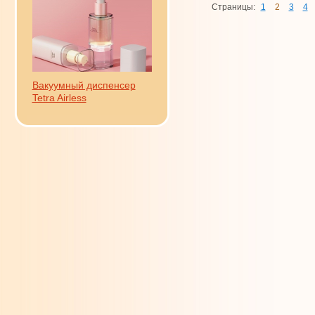
Страницы:
1
2
3
4
Вакуумный диспенсер
Tetra Airless