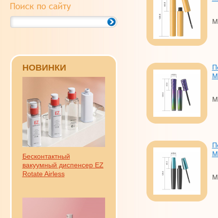
M
НОВИНКИ
П
M
M
П
M
Бесконтактный
вакуумный диспенсер EZ
Rotate Airless
M