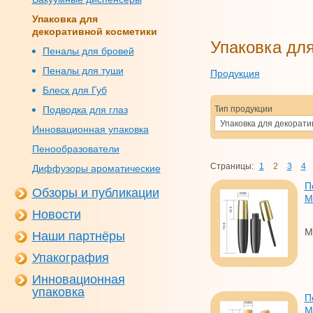
Упаковка для
декоративной косметики
Упаковка для
Пеналы для бровей
Пеналы для туши
Продукция
Блеск для Губ
Подводка для глаз
Тип продукции
Упаковка для декорати
Инновационная упаковка
Пенообразователи
Страницы:
1
2
3
4
Диффузоры ароматические
П
Обзоры и публикации
M
Новости
M
Наши партнёры
Упакография
Инновационная
упаковка
П
M