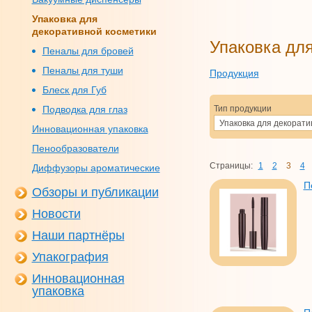
Упаковка для
декоративной косметики
Упаковка для
Пеналы для бровей
Пеналы для туши
Продукция
Блеск для Губ
Подводка для глаз
Тип продукции
Упаковка для декорати
Инновационная упаковка
Пенообразователи
Страницы:
1
2
3
4
Диффузоры ароматические
П
Обзоры и публикации
Новости
Наши партнёры
Упакография
Инновационная
упаковка