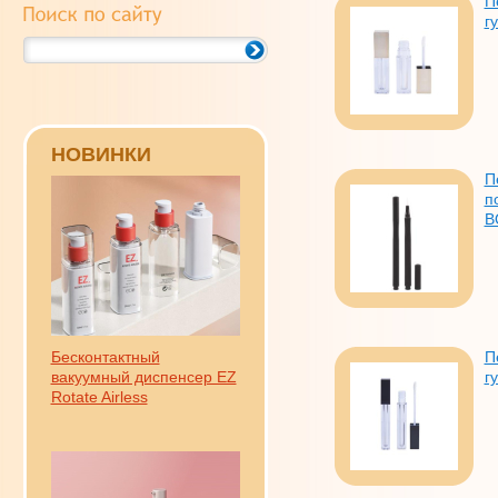
П
г
НОВИНКИ
П
п
B
Бесконтактный
П
вакуумный диспенсер EZ
г
Rotate Airless