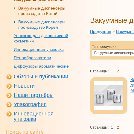
Вакуумные диспенсеры
производство Китай
Вакуумные д
Вакуумные диспенсеры
производство Корея
Продукция
»
Вакуумн
Упаковка для декоративной
косметики
Тип продукции
Инновационная упаковка
Вакуумные диспенсер
Пенообразователи
Диффузоры ароматические
Страницы:
1
2
Обзоры и публикации
В
д
Новости
М
Наши партнёры
Упакография
Инновационная
упаковка
Страницы:
1
2